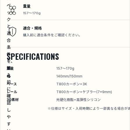
ペ
重量
ッ
157〜170g
ク
と
適合・規格
適
購入前に適合条件をご確認ください。
合
条
SPECIFICATIONS
件
を、
購
重量
157〜170g
入
幅
140mm/150mm
前
ベース
T800カーボン+3K
に
レール
T800カーボン+ケブラー(7×9mm)
確
3D素材
光硬化樹脂+高弾性シリコン
認
※仕様はサイズ・入荷時期により一部異なる場合が
し
や
す