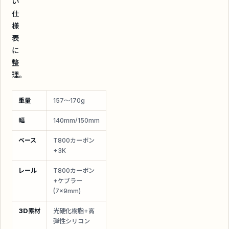
い
仕
様
表
に
整
理。
重量
157〜170g
幅
140mm/150mm
ベース
T800カーボン
+3K
レール
T800カーボン
+ケブラー
(7×9mm)
3D素材
光硬化樹脂+高
弾性シリコン