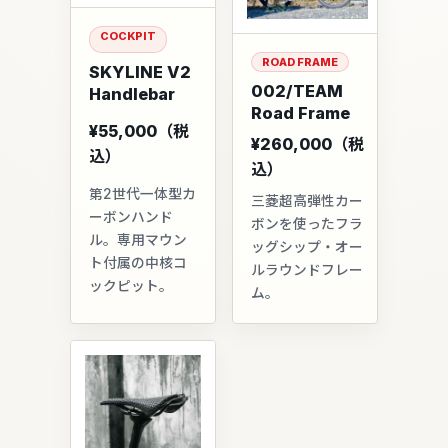
COCKPIT
ROAD FRAME
SKYLINE V2
002/TEAM
Handlebar
Road Frame
¥55,000（税
¥260,000（税
込）
込）
第2世代一体型カ
三菱超高弾性カー
ーボンハンド
ボンを使ったフラ
ル。専用マウン
ッグシップ・オー
ト付属の中核コ
ルラウンドフレー
ックピット。
ム。