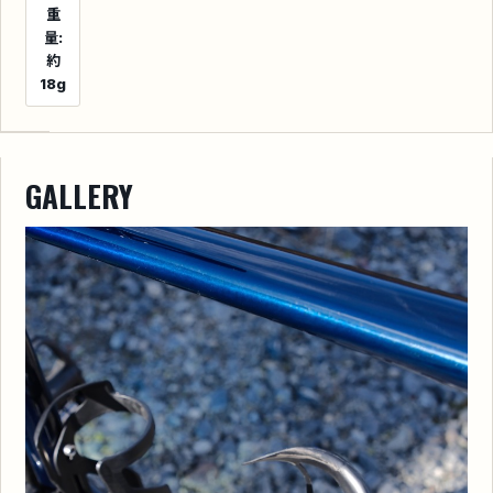
重
量:
約
18g
GALLERY