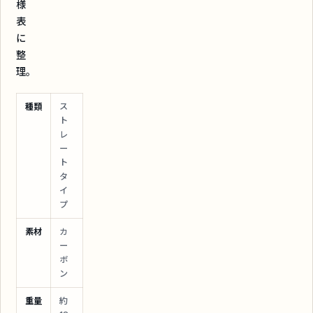
様
表
に
整
理。
種類
ス
ト
レ
ー
ト
タ
イ
プ
素材
カ
ー
ボ
ン
重量
約