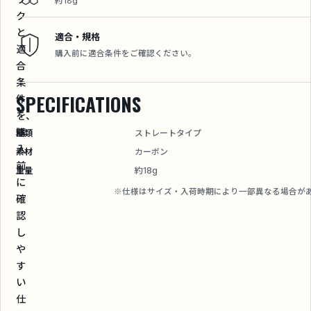
約18g
ク
と
適合・規格
適
購入前に適合条件をご確認ください。
合
条
SPECIFICATIONS
件
を、
購
種類
ストレートタイプ
入
素材
カーボン
前
重量
約18g
に
※仕様はサイズ・入荷時期により一部異なる場合が
確
認
し
や
す
い
仕