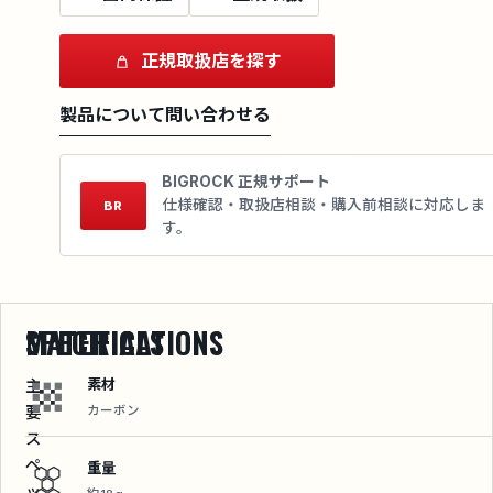
正規取扱店を探す
製品について問い合わせる
BIGROCK 正規サポート
仕様確認・取扱店相談・購入前相談に対応しま
BR
す。
SPECIFICATIONS
MATERIALS
素材
主
要
カーボン
ス
ペ
重量
ッ