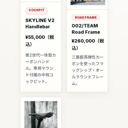
COCKPIT
ROAD FRAME
SKYLINE V2
002/TEAM
Handlebar
Road Frame
¥55,000（税
¥260,000（税
込）
込）
第2世代一体型カ
三菱超高弾性カー
ーボンハンド
ボンを使ったフラ
ル。専用マウン
ッグシップ・オー
ト付属の中核コ
ルラウンドフレー
ックピット。
ム。