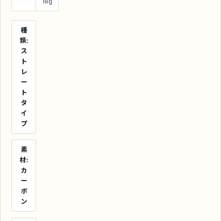
18g
種
類:
ス
ト
レ
ー
ト
タ
イ
プ
素
材:
カ
ー
ボ
ン